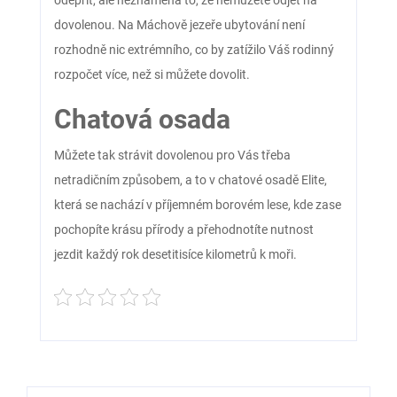
odepřít, ale neznamená to, že nemůžete odjet na
dovolenou. Na
Máchově jezeře ubytování
není
rozhodně nic extrémního, co by zatížilo Váš rodinný
rozpočet více, než si můžete dovolit.
Chatová osada
Můžete tak strávit dovolenou pro Vás třeba
netradičním způsobem, a to v chatové osadě Elite,
která se nachází v příjemném borovém lese, kde zase
pochopíte krásu přírody a přehodnotíte nutnost
jezdit každý rok desetitisíce kilometrů k moři.