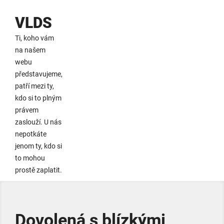
VLDS
Ti, koho vám
na našem
webu
představujeme,
patří mezi ty,
kdo si to plným
právem
zaslouží. U nás
nepotkáte
jenom ty, kdo si
to mohou
prostě zaplatit.
Dovolená s blízkými