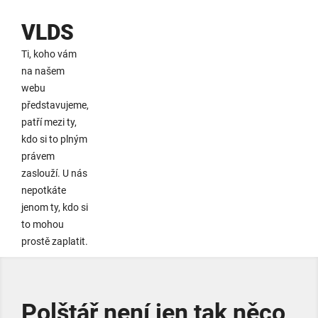
VLDS
Ti, koho vám
na našem
webu
představujeme,
patří mezi ty,
kdo si to plným
právem
zaslouží. U nás
nepotkáte
jenom ty, kdo si
to mohou
prostě zaplatit.
Polštář není jen tak něco