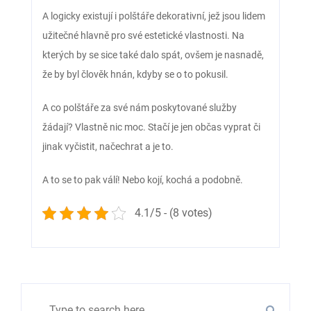
A logicky existují i polštáře dekorativní, jež jsou lidem
užitečné hlavně pro své estetické vlastnosti. Na
kterých by se sice také dalo spát, ovšem je nasnadě,
že by byl člověk hnán, kdyby se o to pokusil.
A co polštáře za své nám poskytované služby
žádají? Vlastně nic moc. Stačí je jen občas vyprat či
jinak vyčistit, načechrat a je to.
A to se to pak válí! Nebo kojí, kochá a podobně.
4.1/5 - (8 votes)