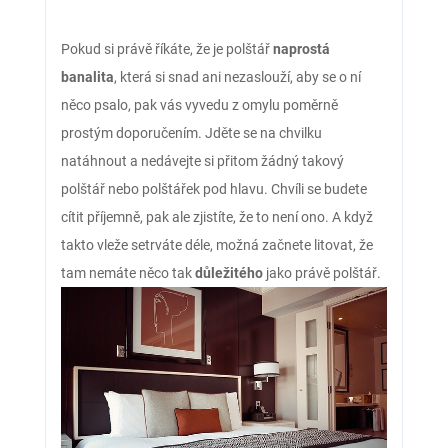
Pokud si právě říkáte, že je polštář
naprostá
banalita
, která si snad ani nezaslouží, aby se o ní
něco psalo, pak vás vyvedu z omylu poměrně
prostým doporučením. Jděte se na chvilku
natáhnout a nedávejte si přitom žádný takový
polštář nebo polštářek pod hlavu. Chvíli se budete
cítit příjemně, pak ale zjistíte, že to není ono. A když
takto vleže setrváte déle, možná začnete litovat, že
tam nemáte něco tak
důležitého
jako právě polštář.