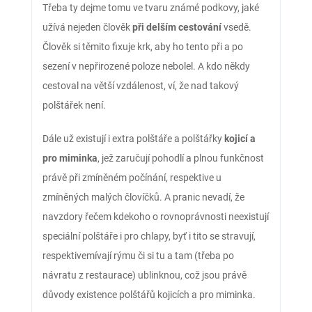
Třeba ty dejme tomu ve tvaru známé podkovy, jaké
užívá nejeden člověk
při delším cestování
vsedě.
Člověk si těmito fixuje krk, aby ho tento při a po
sezení v nepřirozené poloze nebolel. A kdo někdy
cestoval na větší vzdálenost, ví, že nad takový
polštářek není.
Dále už existují i extra polštáře a polštářky
kojicí a
pro miminka
, jež zaručují pohodlí a plnou funkčnost
právě při zmíněném počínání, respektive u
zmíněných malých človíčků. A pranic nevadí, že
navzdory řečem kdekoho o rovnoprávnosti neexistují
speciální polštáře i pro chlapy, byť i tito se stravují,
respektive
mívají rýmu či si tu a tam (třeba po
návratu z restaurace) ublinknou, což jsou právě
důvody existence polštářů kojicích a pro miminka.