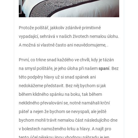
Protože polštář, jakkoliv zdánlivě primitivně
vypadající, sehrává v našich životech nemalou úlohu.
A možná si vlastně často ani neuvědomujeme,
.
První, co trkne snad každého ve chvíli, kdy je tázán
na smysl polštáře, je jeho úloha při našem
spaní
. Bez
této podpěry hlavy už si snad spánek ani
nedokážeme představit. Bez něj bychom si jak
během klidného spánku na boku, tak během
neklidného převalování se, notně namáhali krční
páteř a nejen že bychom se nevyspali, ale ještě
bychom mohli trávit nemalou část následujícího dne
v bolestech namoženého krku a hlavy. A najít pro
tento účel nějakou jinou vhodnou náhradu je jen