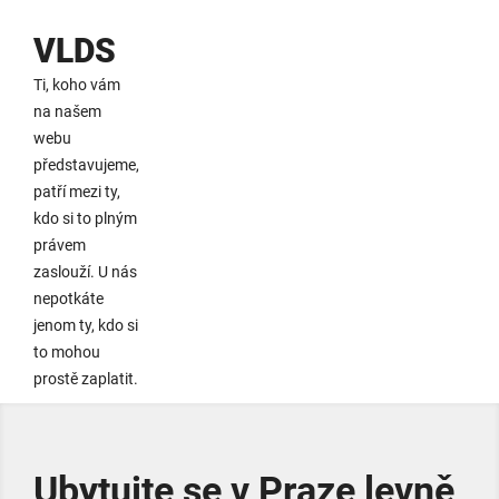
VLDS
Ti, koho vám
na našem
webu
představujeme,
patří mezi ty,
kdo si to plným
právem
zaslouží. U nás
nepotkáte
jenom ty, kdo si
to mohou
prostě zaplatit.
Ubytujte se v Praze levně