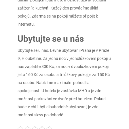
dalším pokojem pak máte možnost užívat sociální
zařízení a kuchyň. Každý den provádíme úklid
pokojů. Zdarma se na pokoji můžete připojit k
internetu.
Ubytujte se u nás
Ubytujte se u nás.
Levné ubytování Praha
je v Praze
9, Hloubětíně. Za jednu noc v jednolůžkovém pokoji u
nás zaplatíte 300 Kč, za noc v dvoulůžkovém pokoji
je to 160 Kč za osobu a třílůžkový pokoj je za 150 Kč
na osobu. Nabízíme maximální pohodlí a
spokojenost. U hotelu je zastávka MHD a je zde
možnost parkování ve dvoře před hotelem. Pokud
budete chtít být dlouhodobě ubytovaní, je zde
možnost slevy po dohodě.